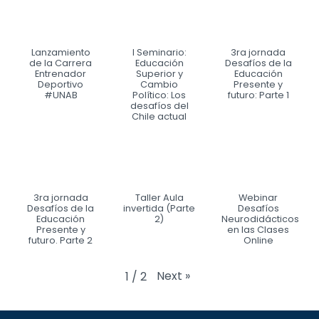
Lanzamiento
I Seminario:
3ra jornada
de la Carrera
Educación
Desafíos de la
Entrenador
Superior y
Educación
Deportivo
Cambio
Presente y
#UNAB
Político: Los
futuro: Parte 1
desafíos del
Chile actual
3ra jornada
Taller Aula
Webinar
Desafíos de la
invertida (Parte
Desafíos
Educación
2)
Neurodidácticos
Presente y
en las Clases
futuro. Parte 2
Online
Next
»
1
/
2