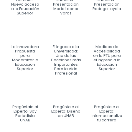
Nuevo acceso
Presentación
Presentación
a la Educación
María Leonor
Rodrigo Loyola
Superior
Varas
La Innovadora
El Ingreso a la
Medidas de
Propuesta
Universidad:
Accesibilidad
para
Una de las
en la PTU para
Modernizar la
Elecciones más
el Ingreso a la
Educación
Importantes
Educación
Superior
Para la Vida
Superior
Profesional
Pregúntale al
Pregúntale al
Pregúntale al
Experto: Soy
Experto: Diseño
Experto:
Periodista
en UNAB
Internacionaliza
UNAB
tu carrera