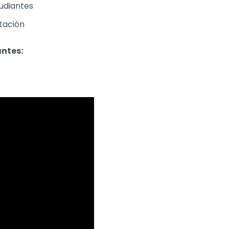
tudiantes
tación
antes: