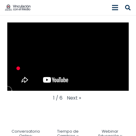
Next
»
1
/
6
Conversatorio
Tiempo de
Webinar
Online:
Cambios –
Educación y