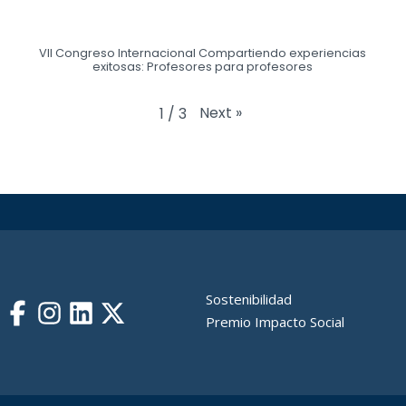
e
VII Congreso Internacional Compartiendo experiencias
exitosas: Profesores para profesores
Next
»
1
/
3