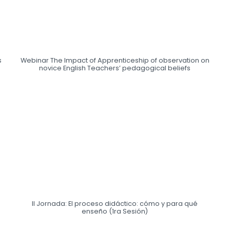
s
Webinar The Impact of Apprenticeship of observation on
novice English Teachers’ pedagogical beliefs
II Jornada: El proceso didáctico: cómo y para qué
enseño (1ra Sesión)