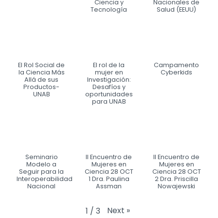
Ciencia y
Nacionales de
Tecnología
Salud (EEUU)
El Rol Social de
El rol de la
Campamento
la Ciencia Más
mujer en
Cyberkids
Allá de sus
Investigación:
Productos-
Desafíos y
UNAB
oportunidades
para UNAB
Seminario
II Encuentro de
II Encuentro de
Modelo a
Mujeres en
Mujeres en
Seguir para la
Ciencia 28 OCT
Ciencia 28 OCT
Interoperabilidad
1 Dra. Paulina
2 Dra. Priscilla
Nacional
Assman
Nowajewski
Next
»
1
/
3