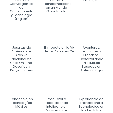
Convergencia
Latinoamericana
de
en un Mundo
Conocimiento
Globalizado
y Tecnología
(English)
Jesuitas de
El Impacto en la Vida Moderna
Aventuras,
América del
de los Avances Científicos y Tecnológicos
Lecciones y
Archivo
Fracasos:
Nacional de
Desarrollando
Chile On-Line:
Productos
Desafíos y
Basados en
Proyecciones
Biotecnología
Tendencia en
Productor y
Experiencia de
Tecnologías
Exportador de
Transferencia
Móviles
Inteligencia:
Tecnológica en
Ministerio de
los Institutos