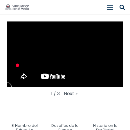
Next
»
1
/
3
El Hombre del
Desafíos de la
Historia en la
Futuro: La
Ciencia
Era Digital