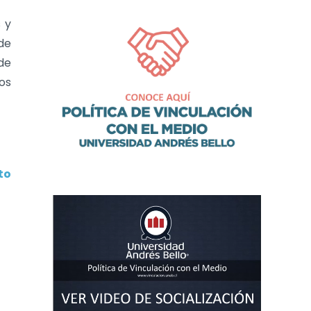
s y
de
de
os
to