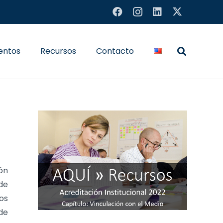
entos
Recursos
Contacto
ón
de
os
de