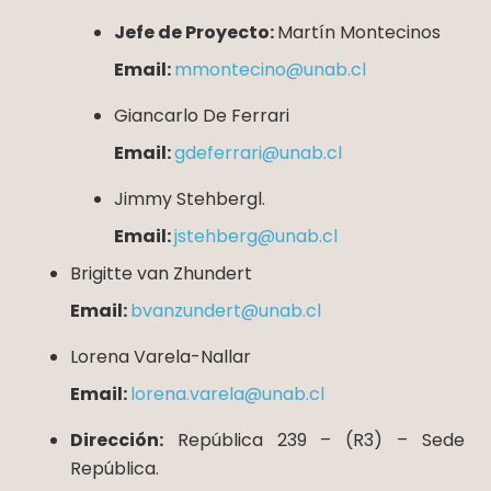
Jefe de Proyecto:
Martín Montecinos
Email:
mmontecino@unab.cl
Giancarlo De Ferrari
Email:
gdeferrari@unab.cl
Jimmy Stehbergl.
Email:
jstehberg@unab.cl
Brigitte van Zhundert
Email:
bvanzundert@unab.cl
Lorena Varela-Nallar
Email:
lorena.varela@unab.cl
Dirección:
República 239 – (R3) – Sede
República.