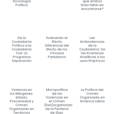
Sociología
qué ambos
Política
fines fallan en
encontrarse?
De la
Evaluando el
Las
Ciudadanía
Efecto
Ambivalencias
Política a la
Diferencial del
de la
Ciudadanía
Efecto de los
Ciudadanía. De
Civil. La
Vínculos
las Incertezas
Progresiva
Partidarios
Analíticas a los
Separación
usos Empíricos
Violencia en
Micropolítica
La Política del
los Márgenes:
de las
Crimen
Estado,
Violencias en
Organizado en
Precariedad y
el Crimen
América Latina
Crimen
(Des)organizado
Organizado en
de la Periferia
Territorios
de Stgo.