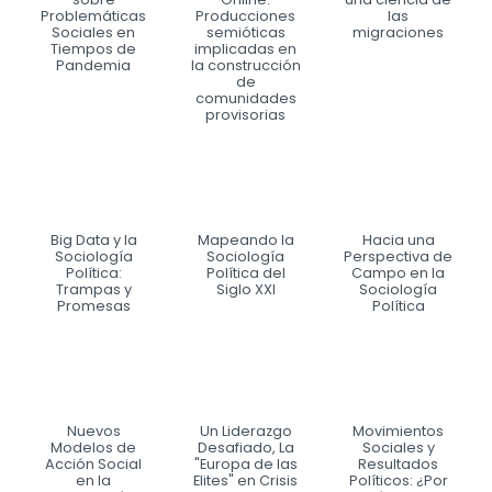
Problemáticas
Producciones
las
Sociales en
semióticas
migraciones
Tiempos de
implicadas en
Pandemia
la construcción
de
comunidades
provisorias
Big Data y la
Mapeando la
Hacia una
Sociología
Sociología
Perspectiva de
Política:
Política del
Campo en la
Trampas y
Siglo XXI
Sociología
Promesas
Política
Nuevos
Un Liderazgo
Movimientos
Modelos de
Desafiado, La
Sociales y
Acción Social
"Europa de las
Resultados
en la
Elites" en Crisis
Políticos: ¿Por