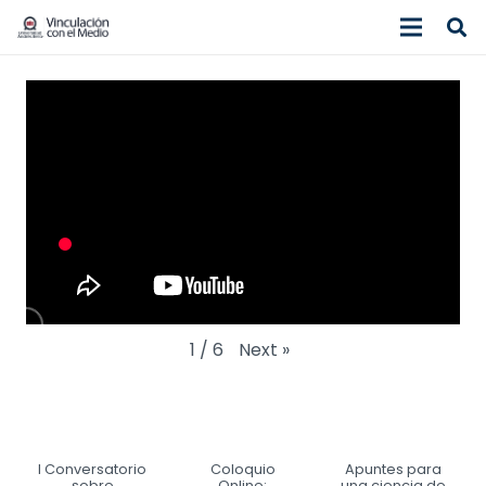
Next
»
1
/
6
I Conversatorio
Coloquio
Apuntes para
sobre
Online:
una ciencia de