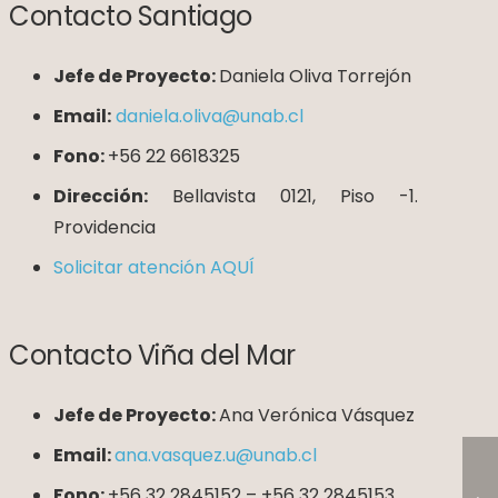
Contacto Santiago
Jefe de Proyecto:
Daniela Oliva Torrejón
Email:
daniela.oliva@unab.cl
Fono:
+56 22 6618325
Dirección:
Bellavista 0121, Piso -1.
Providencia
Solicitar atención AQUÍ
Contacto Viña del Mar
Jefe de Proyecto:
Ana Verónica Vásquez
Email:
ana.vasquez.u@unab.cl
Fono:
+56 32 2845152 – +56 32 2845153