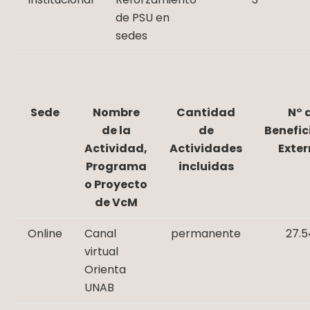
de PSU en
sedes
Sede
Nombre
Cantidad
N° 
de la
de
Benefic
Actividad,
Actividades
Exter
Programa
incluidas
o Proyecto
de VcM
Online
Canal
permanente
27.5
virtual
Orienta
UNAB