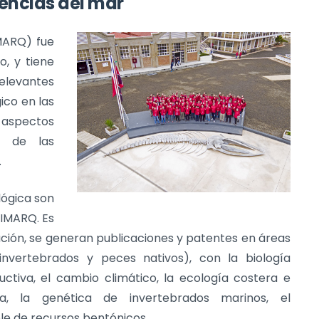
iencias del mar
IMARQ) fue
o, y tiene
relevantes
ico en las
 aspectos
le de las
.
lógica son
CIMARQ. Es
ación, se generan publicaciones y patentes en áreas
 invertebrados y peces nativos), con la biología
uctiva, el cambio climático, la ecología costera e
ía, la genética de invertebrados marinos, el
e de recursos bentónicos.