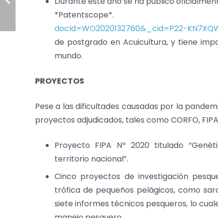
Durante este año se ha publicó oficialmen
*Patentscope*
docId=WO2020132760&_cid=P22-KN7XQW
de postgrado en Acuicultura, y tiene imp
mundo.
PROYECTOS
Pese a las dificultades causadas por la pandemia
proyectos adjudicados, tales como CORFO, FIPA
Proyecto FIPA Nº 2020 titulado “Genét
territorio nacional”.
Cinco proyectos de investigación pesque
trófica de pequeños pelágicos, como sa
siete informes técnicos pesqueros, lo cual
manejo pesquero.