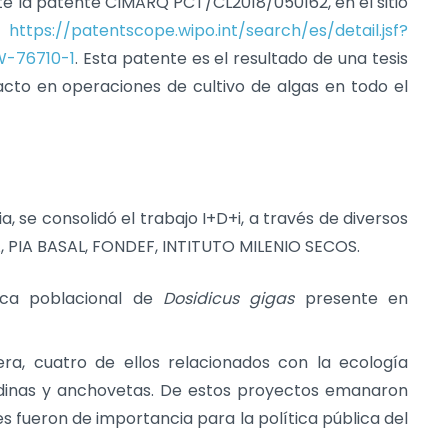
te la patente CIMARQ PCT/CL2018/050162, en el sitio
.
https://patentscope.wipo.int/search/es/detail.jsf?
-76710-1
. Esta patente es el resultado de una tesis
acto en operaciones de cultivo de algas en todo el
, se consolidó el trabajo I+D+i, a través de diversos
, PIA BASAL, FONDEF, INTITUTO MILENIO SECOS.
ica poblacional de
Dosidicus gigas
presente en
ra, cuatro de ellos relacionados con la ecología
rdinas y anchovetas. De estos proyectos emanaron
es fueron de importancia para la política pública del