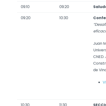
09:10
09:20
Saludo
09:20
10:30
Confe
“Desaf
eficac
Juan Mu
Univer
CNED. 
Constr
de Vin
V
10:30
11:30
SECCIÓ