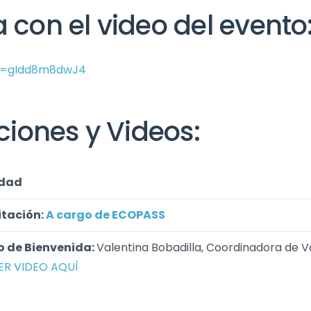
a con el video del evento
?v=gIdd8m8dwJ4
iones y Videos:
idad
itación:
A cargo de ECOPASS
o de Bienvenida:
Valentina Bobadilla, Coordinadora de 
ER VIDEO AQUÍ