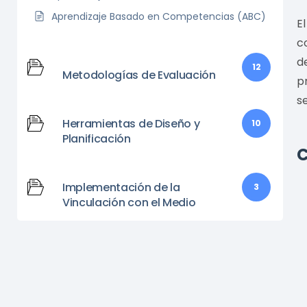
Aprendizaje Basado en Competencias (ABC)
E
c
d
12
Metodologías de Evaluación
p
s
Herramientas de Diseño y
10
Planificación
C
Implementación de la
3
Vinculación con el Medio