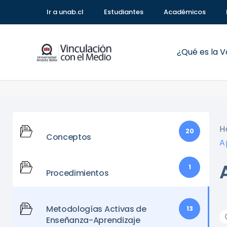
Ir a unab.cl
Estudiantes
Académicos
¿Qué es la 
H
20
Conceptos
A
1
Procedimientos
Metodologías Activas de
13
Enseñanza-Aprendizaje