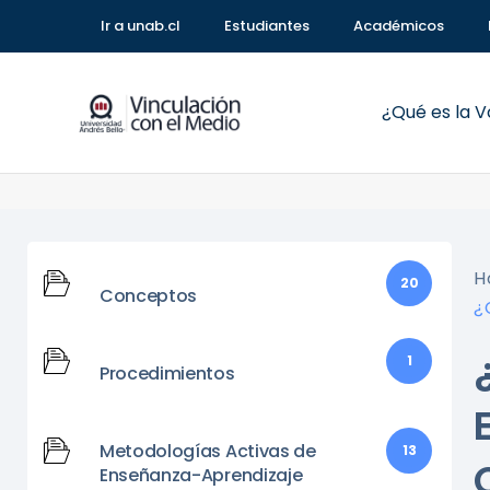
Ir a unab.cl
Estudiantes
Académicos
¿Qué es la 
H
20
Conceptos
¿
1
Procedimientos
Metodologías Activas de
13
Enseñanza-Aprendizaje