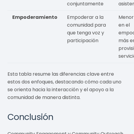
conjuntamente
asiste
Empoderamiento
Empoderar a la
Menor
comunidad para
en el
que tenga voz y
empod
participación
más en
provis
servic
Esta tabla resume las diferencias clave entre
estos dos enfoques, destacando cómo cada uno
se orienta hacia la interacción y el apoyo a la
comunidad de manera distinta.
Conclusión
Community Engagement y Community Outreach