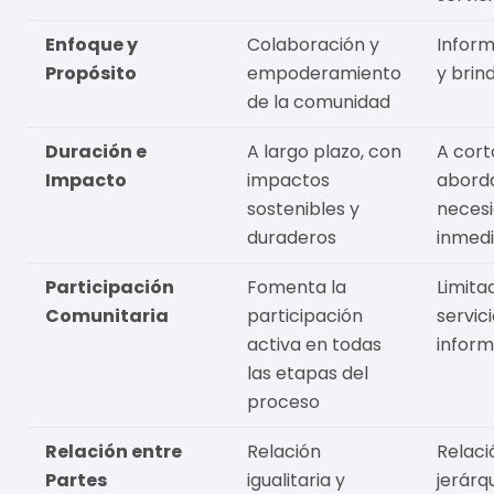
Enfoque y
Colaboración y
Inform
Propósito
empoderamiento
y brin
de la comunidad
Duración e
A largo plazo, con
A cort
Impacto
impactos
abord
sostenibles y
neces
duraderos
inmed
Participación
Fomenta la
Limita
Comunitaria
participación
servic
activa en todas
inform
las etapas del
proceso
Relación entre
Relación
Relac
Partes
igualitaria y
jerárq