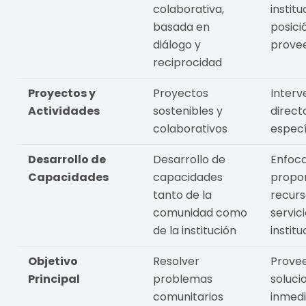
colaborativa,
institu
basada en
posici
diálogo y
prove
reciprocidad
Proyectos y
Proyectos
Interv
Actividades
sostenibles y
direct
colaborativos
especí
Desarrollo de
Desarrollo de
Enfoc
Capacidades
capacidades
propo
tanto de la
recurs
comunidad como
servici
de la institución
institu
Objetivo
Resolver
Prove
Principal
problemas
soluci
comunitarios
inmedi