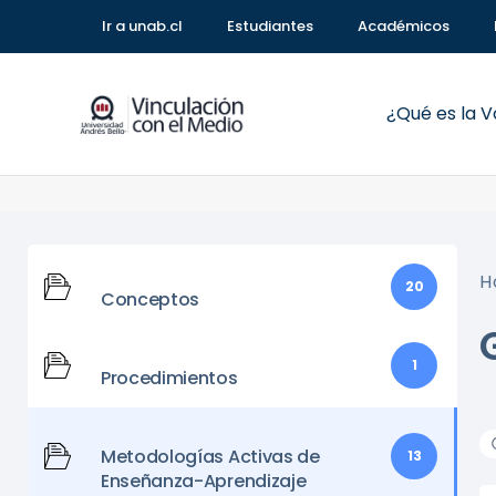
Ir a unab.cl
Estudiantes
Académicos
¿Qué es la 
H
20
Conceptos
1
Procedimientos
Metodologías Activas de
13
Enseñanza-Aprendizaje